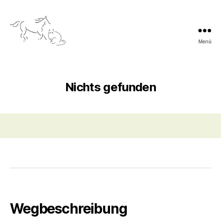
Menü
Tierarztpraxis
Dres.
med.
vet.
Nichts gefunden
Scharfe
und
Moritz
Wegbeschreibung